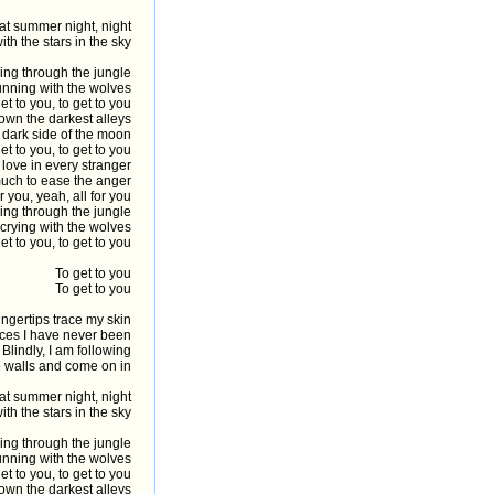
hat summer night, night
th the stars in the sky
ing through the jungle
unning with the wolves
et to you, to get to you
own the darkest alleys
dark side of the moon
et to you, to get to you
r love in every stranger
uch to ease the anger
or you, yeah, all for you
ing through the jungle
 crying with the wolves
et to you, to get to you
To get to you
To get to you
ingertips trace my skin
ces I have never been
Blindly, I am following
 walls and come on in
hat summer night, night
th the stars in the sky
ing through the jungle
unning with the wolves
et to you, to get to you
own the darkest alleys