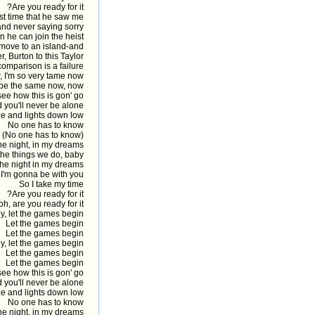
Are you ready for it?
rst time that he saw me
and never saying sorry
hen he can join the heist
 move to an island-and
, Burton to this Taylor
omparison is a failure
, I'm so very tame now
be the same now, now
I see how this is gon' go
you'll never be alone
ze and lights down low
No one has to know
(No one has to know)
the night, in my dreams
he things we do, baby
 the night in my dreams
 I'm gonna be with you
So I take my time
Are you ready for it?
h, are you ready for it?
y, let the games begin
Let the games begin
Let the games begin
y, let the games begin
Let the games begin
Let the games begin
I see how this is gon' go
you'll never be alone
ze and lights down low
No one has to know
the night, in my dreams