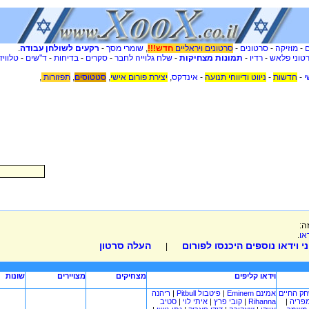
.
רקעים לשולחן עבודה
-
שומרי מסך
,
חדש!!!
סרטונים ויראליים
-
סרטונים
-
מוזיקה
-
טלוויז
-
ד"שים
-
בדיחות
-
סקרים
-
שלח גלוייה לחבר
-
תמונות מצחיקות
-
רדיו
-
טוני פלאש
,
תפזורות
,
סטטוסים
,
יצירת פורום אישי
,
אינדקס
-
ניווט ודיווחי תנועה
-
חדשות
-
י
זה
.
או
 וידאו נוספים היכנסו לפורום
העלה סרטון
|
וידאו קליפים
מצחיקים
מצויירים
שונות
ריהנה
|
פיטבול Pitbull
|
אמינם Eminem
ק החיים
סטיב
|
איתי לוי
|
קובי פרץ
|
Rihanna
|
מפריה