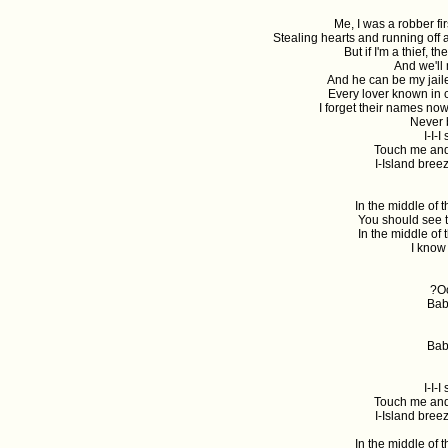
Me, I was a robber fi
Stealing hearts and running off 
But if I'm a thief, t
And we'll
And he can be my jailer
Every lover known in c
I forget their names now
Never 
I-I-
Touch me and 
I-Island bree
In the middle of 
You should see t
In the middle of
I know
Oo
Bab
Bab
I-I-
Touch me and 
I-Island bree
In the middle of 