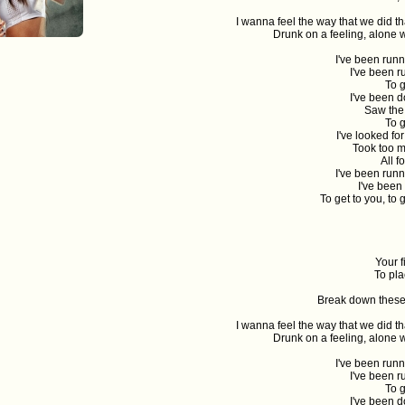
I wanna feel the way that we did t
Drunk on a feeling, alone wi
I've been runn
I've been r
To g
I've been d
Saw the 
To g
I've looked fo
Took too m
All f
I've been runn
I've been
To get to you, to g
Your f
To pla
Break down these
I wanna feel the way that we did t
Drunk on a feeling, alone wi
I've been runn
I've been r
To g
I've been d