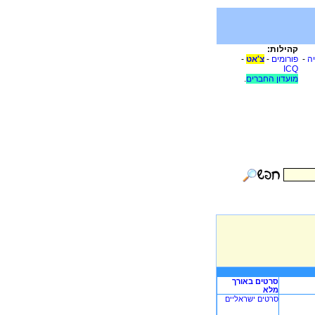
קהילות:
-
צ'אט
-
פורומים
-
יה
ICQ
.
מועדון החברים
סרטים באורך
מלא
סרטים ישראליים