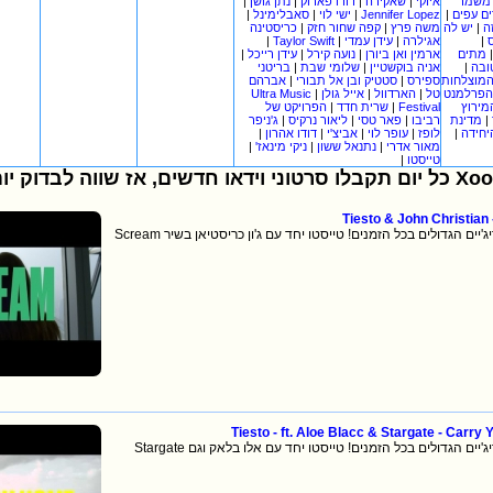
|
נתן גושן
|
דודו פארוק
|
שאקירה
|
איוקי
משמר
|
סאבלימינל
|
ישי לוי
|
Jennifer Lopez
|
ם עפים
כריסטינה
|
קפה שחור חזק
|
משה פרץ
יש לה
|
ה
|
Taylor Swift
|
עידן עמדי
|
אגילרה
|
|
עידן רייכל
|
נועה קירל
|
ארמין ואן ביורן
מתים
בריטני
|
שלומי שבת
|
אניה בוקשטיין
|
ובה
אברהם
|
סטטיק ובן אל תבורי
|
ספירס
המוצלחות
Ultra Music
|
אייל גולן
|
הארדוול
|
טל
הפרלמנט
הפרויקט של
|
שרית חדד
|
Festival
מירוץ
ג'ניפר
|
ליאור נרקיס
|
פאר טסי
|
רביבו
מדינת
|
|
דודו אהרון
|
אביצ'י
|
עופר לוי
|
לופז
|
יחידה
|
ניקי מינאז'
|
נתנאל ששון
|
מאור אדרי
|
טייסטו
Tiesto & John Christian
מהדיג'יים הגדולים בכל הזמנים! טייסטו יחד עם ג'ון כריסטיאן בשיר
Tiesto - ft. Aloe Blacc & Stargate - Carry
וידאו קליפ של אחד מהדיג'יים הגדולים בכל הזמנים! טייסטו יחד עם אלו בלאק וגם Stargate