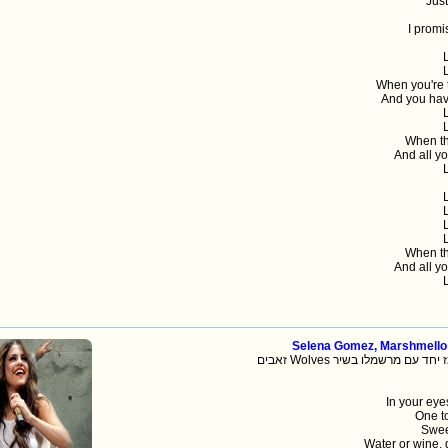
Jus
I promi
When you're 
And you hav
When the
And all yo
When the
And all yo
Selena Gomez, Marshmello
לינה גומז יחד עם מרשמלו בשיר
In your eye
One to
Sweet
Water or wine,