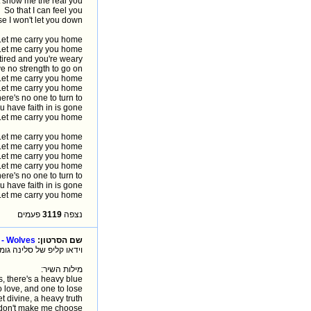
t show me the real you
So that I can feel you
se I won't let you down
Let me carry you home
Let me carry you home
tired and you're weary
e no strength to go on
Let me carry you home
Let me carry you home
re's no one to turn to
u have faith in is gone
Let me carry you home
Let me carry you home
Let me carry you home
Let me carry you home
Let me carry you home
re's no one to turn to
u have faith in is gone
Let me carry you home
פעמים
3119
נצפה
 - Wolves
שם הסרטון:
וידאו קליפ של ס Wolves זאבים
מילות השיר:
s, there's a heavy blue
 love, and one to lose
 divine, a heavy truth
 don't make me choose