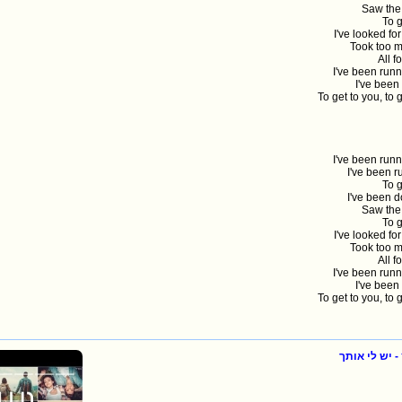
Saw the 
To g
I've looked fo
Took too m
All f
I've been runn
I've been
To get to you, to g
I've been runn
I've been r
To g
I've been d
Saw the 
To g
I've looked fo
Took too m
All f
I've been runn
I've been
To get to you, to g
 יש לי אותך