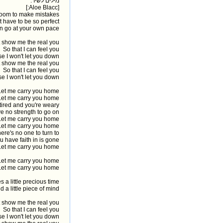
מילים לשיר:
[Aloe Blacc:]
 room to make mistakes
t have to be so perfect
n go at your own pace
t show me the real you
So that I can feel you
se I won't let you down
t show me the real you
So that I can feel you
se I won't let you down
Let me carry you home
Let me carry you home
tired and you're weary
e no strength to go on
Let me carry you home
Let me carry you home
re's no one to turn to
u have faith in is gone
Let me carry you home
Let me carry you home
Let me carry you home
a little precious time
nd a little piece of mind
t show me the real you
So that I can feel you
se I won't let you down