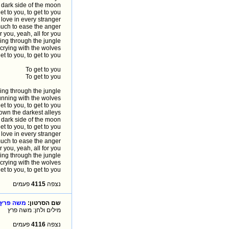
dark side of the moon
et to you, to get to you
r love in every stranger
uch to ease the anger
or you, yeah, all for you
ing through the jungle
 crying with the wolves
et to you, to get to you
To get to you
To get to you
ing through the jungle
unning with the wolves
et to you, to get to you
own the darkest alleys
dark side of the moon
et to you, to get to you
r love in every stranger
uch to ease the anger
or you, yeah, all for you
ing through the jungle
 crying with the wolves
et to you, to get to you
פעמים
4115
נצפה
שם הסרטון:
משה פרץ -
מילים ולחן: משה פרץ
פעמים
4116
נצפה