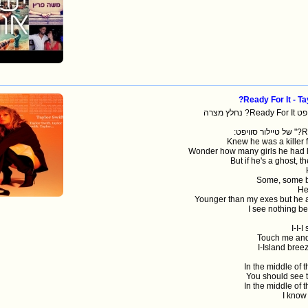
Taylor
 סוויפט
Knew he was a killer fi
Wonder how many girls he had l
But if he's a ghost, 
Some, some bo
He 
Younger than my exes but he a
I see nothing be
I-I-
Touch me and 
I-Island bree
In the middle of 
You should see t
In the middle of 
I know