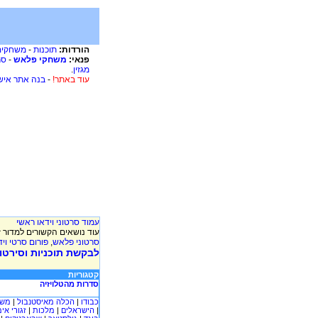
משחקים
-
תוכנות
הורדות:
סר
-
משחקי פלאש
פנאי:
.
מגזין
בנה אתר איש
-
עוד באתר!
עמוד סרטוני וידאו ראשי
עוד נושאים הקשורים למדור :
פורום סרטי ויד
,
סרטוני פלאש
לבקשת תוכניות וסירטוני
קטגוריות
סדרות מהטלויזיה
משח
|
הכלה מאיסטנבול
|
כבודו
זגורי אי
|
מלכות
|
הישראלים
|