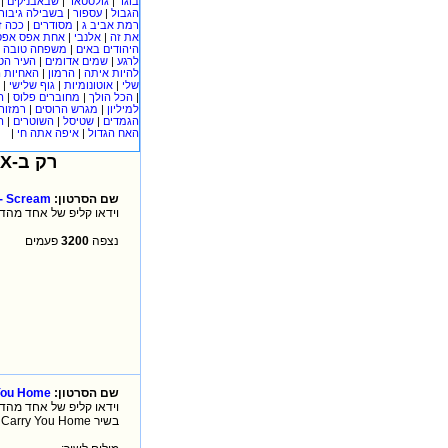
|
שבאבניקים
|
גולסטאר
|
בוגד
בשבילה גיבורי
|
עספור
|
הגבול
ככה ז
|
מסודרים
|
רמת אביב ג
אחת אפס אפס
|
אלנבי
|
את זה
|
משפחה טובה
|
היהודים באים
העיר הט
|
שמים אדומים
|
לרגע
האחיות 
|
הרמון
|
להיות איתה
|
גוף שלישי
|
אוטונומיות
|
שלי
ה
|
מחוברים פלוס
|
הכל הולך
|
רמזור
|
מגרש הרוסים
|
למיליון
ה
|
השוטרים
|
שטיסל
|
הגמדים
|
איפה אתה חי
|
האח הגדול
רק ב-XooX כל יום תקבלו סרטוני וידאו חדשים, אז שווה לבדוק יום יום!!!
 - Scream
שם הסרטון:
וידאו קליפ של אחד  Scream
פעמים
3200
נצפה
 You Home
שם הסרטון:
בשיר Carry You Home