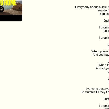
Everybody needs a little
You don'
You ca
Jus
I promi
Jus
I promi
When you're 
And you hav
When the
And all yo
Everyone deserves 
To stumble till they fi
Jus
I promi