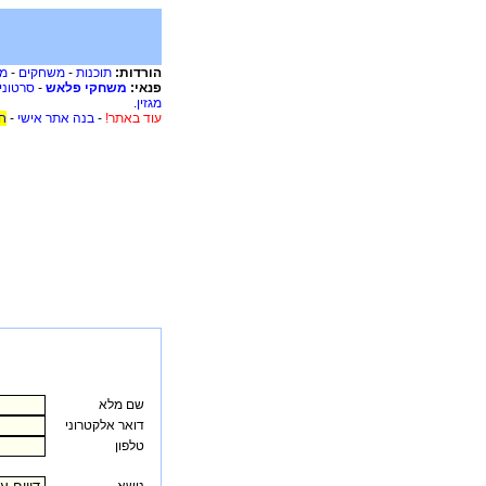
הורדות:
תוכנות
-
משחקים
-
מו
פנאי:
משחקי פלאש
-
סרטוני
מגזין
.
עוד באתר!
-
בנה אתר אישי
-
ח
שם מלא
דואר אלקטרוני
טלפון