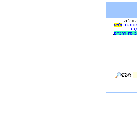
קהילות:
פורומים
-
צ'אט
-
ICQ
מועדון החברים
.