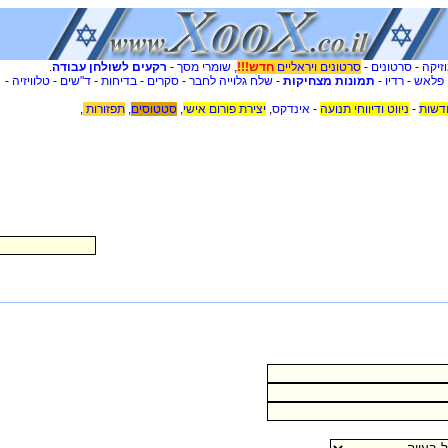
זיקה
-
סרטונים
-
סרטונים ויראליים
חדש!!!
,
שומרי מסך
-
רקעים לשולחן עבודה
.
 פלאש
-
רדיו
-
תמונות מצחיקות
-
שלח גלוייה לחבר
-
סקרים
-
בדיחות
-
ד"שים
-
טלוויזיה
-
דשות
-
ניווט ודיווחי תנועה
-
אינדקס
,
יצירת פורום אישי
,
סטטוסים
,
תפזורות
,