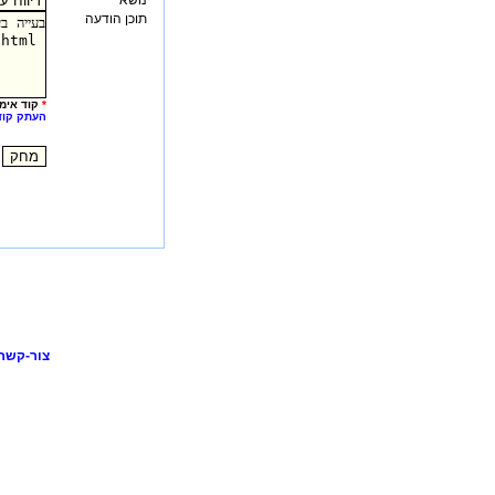
נושא
תוכן הודעה
*
קוד אימו
העתק קוד
צור-קשר