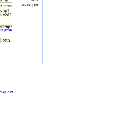
נושא
תוכן הודעה
*
קוד אימו
העתק קוד
צור-קשר