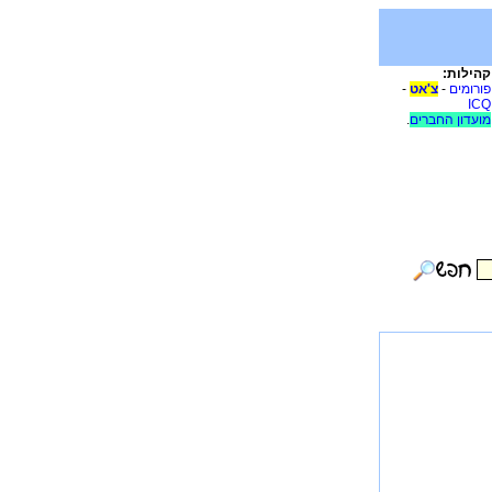
קהילות:
פורומים
-
צ'אט
-
ICQ
מועדון החברים
.