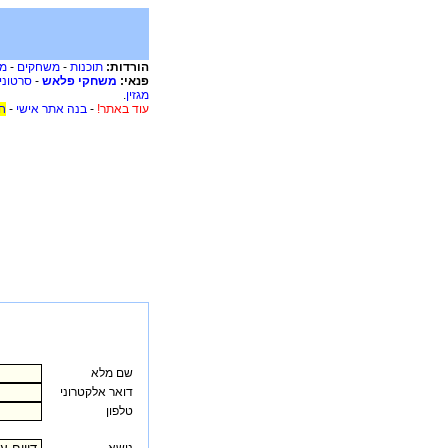
הורדות:
תוכנות
-
משחקים
-
מו
פנאי:
משחקי פלאש
-
סרטוני
מגזין
.
עוד באתר!
-
בנה אתר אישי
-
ח
שם מלא
דואר אלקטרוני
טלפון