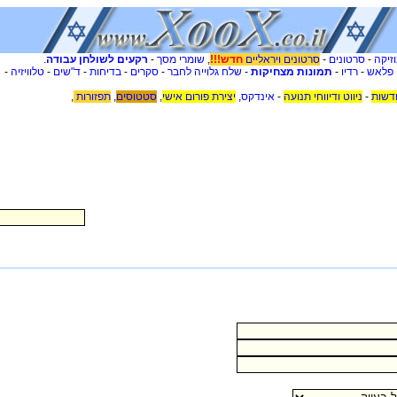
זיקה
-
סרטונים
-
סרטונים ויראליים
חדש!!!
,
שומרי מסך
-
רקעים לשולחן עבודה
.
 פלאש
-
רדיו
-
תמונות מצחיקות
-
שלח גלוייה לחבר
-
סקרים
-
בדיחות
-
ד"שים
-
טלוויזיה
-
דשות
-
ניווט ודיווחי תנועה
-
אינדקס
,
יצירת פורום אישי
,
סטטוסים
,
תפזורות
,