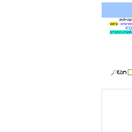
קהילות:
פורומים
-
צ'אט
-
ICQ
מועדון החברים
.