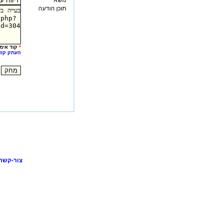
נושא
תוכן הודעה
*
קוד אימו
העתק קוד
צור-קשר