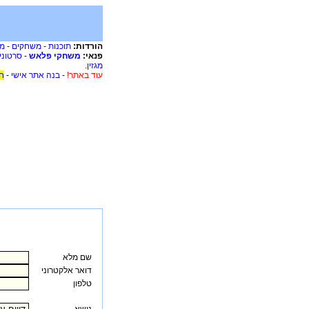
הורדות:
תוכנות
-
משחקים
-
מו
פנאי:
משחקי פלאש
-
סרטוני
מגזין
.
עוד באתר!
-
בנה אתר אישי
-
ח
שם מלא
דואר אלקטרוני
טלפון