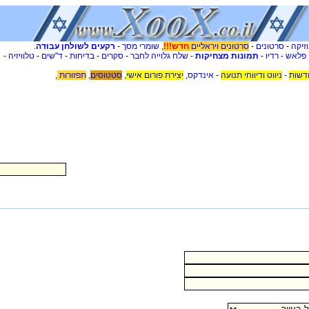
זיקה
-
סרטונים
-
סרטונים ויראליים
חדש!!!
,
שומרי מסך
-
רקעים לשולחן עבודה
.
 פלאש
-
רדיו
-
תמונות מצחיקות
-
שלח גלוייה לחבר
-
סקרים
-
בדיחות
-
ד"שים
-
טלוויזיה
-
דשות
-
ניווט ודיווחי תנועה
-
אינדקס
,
יצירת פורום אישי
,
סטטוסים
,
תפזורות
,