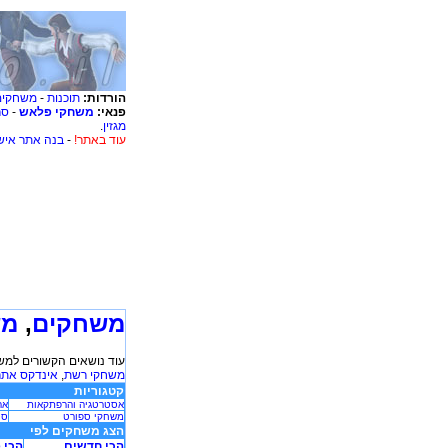
הורדות:
תוכנות
-
משחקים
פנאי:
משחקי פלאש
-
סר
מגזין
.
עוד באתר!
-
בנה אתר איש
משחקים
,
מש
עוד נושאים הקשורים למש
משחקי רשת
,
אינדקס אתר
קטגוריות
אסטרטגיה והרפתקאות
אר
משחקי ספורט
סי
הצג משחקים לפי
הכי חדשים
הכי 