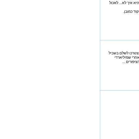
א איך לא... לאכול
וד כמובן.
צטרכו לשלם בשביל
חרי שמיליארדי
פורים ...