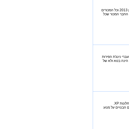
כן כן אתם רואים נכון זה משחק הכדורגל Pro Evolution Soccer 2013 פרו אבולושן 2013 וכל המכורים
לכל אחד היה את החבר המכור שכל
חק הפופלרי לאייפון Fruit Ninja או בשמו העברי נינג'ת הפירות
הינה בטא ולא של
ות XP.
 כולל לא פחות מ-40 משחקי מעריצים הבנויים על מנוע