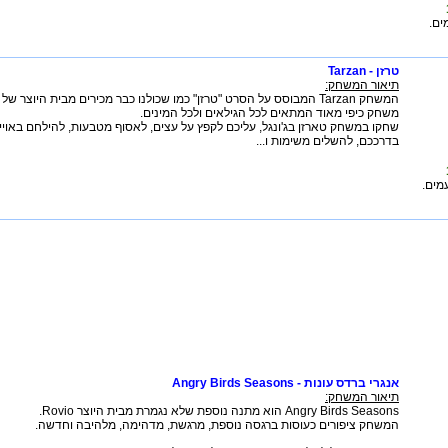
ם.
טרזן - Tarzan
תיאור המשחק:
המשחק Tarzan המבוסס על הסרט "טרזן" כמו שכולנו כבר מכירים מבית היוצר של וולט דיסני.
משחק כיפי מאוד המתאים לכל הגילאים ולכל המינים.
שחקו במשחק טארזן בג'ונגל, עליכם לקפץ על עצים, לאסוף מטבעות, להילחם באוי
בדרככם, להשלים משימות ו...
מים.
אנגרי ברדס עונות - Angry Birds Seasons
תיאור המשחק:
Angry Birds Seasons הוא מתנה נוספת שלא נגמרת מבית היוצר Rovio.
המשחק ציפורים כעוסות ברגסה נוספת, מרגשת, מדהימה, מלהיבה וחדשה.