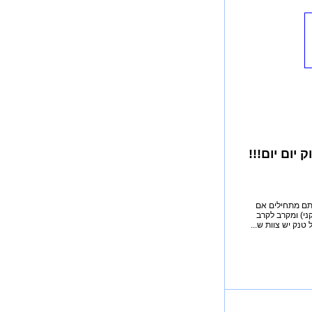
יום יום!!!
נייה,בו אתם מתחילים אם
י) ומקרב לקרב