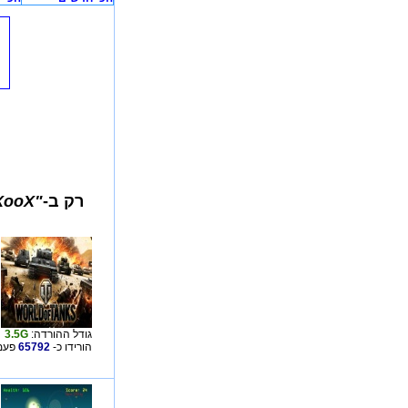
רק ב-
"XooX משחקים"
גודל ההורדה:
3.5G
הורידו כ-
65792
פעמי