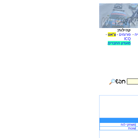
קהילות:
יה
-
פורומים
-
צ'אט
-
ICQ
מועדון החברים
.
משחקי לוח
שונות