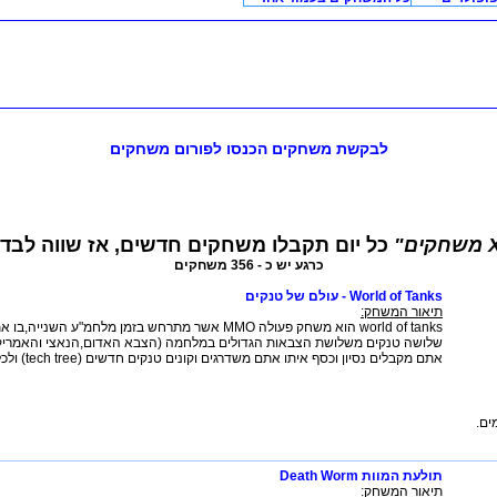
לבקשת משחקים הכנסו לפורום משחקים
כל יום תקבלו משחקים חדשים, אז שווה לבדוק 
כרגע יש כ - 356 משחקים
World of Tanks - עולם של טנקים
תיאור המשחק:
world of tanks הוא משחק פעולה MMO אשר מתרחש בזמן מלחמ"ע הש
שלושה טנקים משלושת הצבאות הגדולים במלחמה (הצבא האדום,הנאצי והאמריקנ
אתם מקבלים נסיון וכסף איתו אתם משדרגים וקונים טנקים חדשים (tech tree) ולכל טנק יש צוות ש...
ם.
תולעת המוות Death Worm
תיאור המשחק: