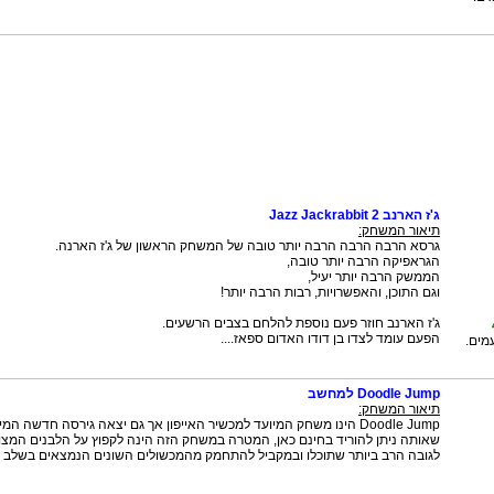
ג'ז הארנב 2 Jazz Jackrabbit
תיאור המשחק:
גרסא הרבה הרבה הרבה יותר טובה של המשחק הראשון של ג'ז הארנה.
הגראפיקה הרבה יותר טובה,
הממשק הרבה יותר יעיל,
וגם התוכן, והאפשרויות, רבות הרבה יותר!
ג'ז הארנב חוזר פעם נוספת להלחם בצבים הרשעים.
הפעם עומד לצדו בן דודו האדום ספאז....
מים.
Doodle Jump למחשב
תיאור המשחק:
Doodle Jump הינו משחק המיועד למכשיר האייפון אך גם יצאה גירסה חדשה 
שאותה ניתן להוריד בחינם כאן, המטרה במשחק הזה הינה לקפוץ על הלבנים המצויי
לגובה הרב ביותר שתוכלו ובמקביל להתחמק מהמכשולים השונים הנמצאים בשלב ו