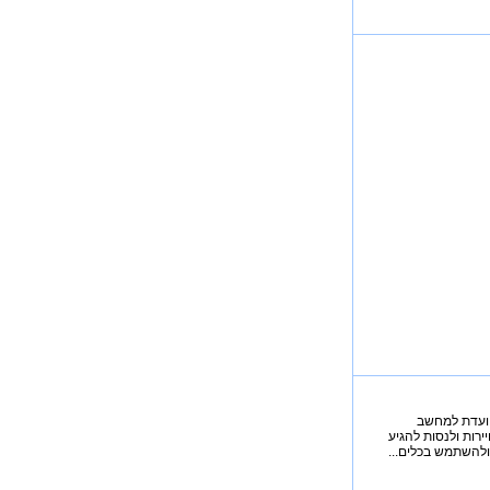
המיועדת למחשב
רות ולנסות להגיע
להשתמש בכלים...