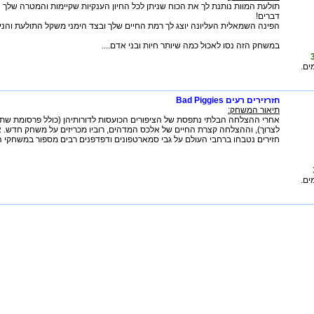
תולעת המוות נותנת לך את הכוח שניתן לכל החיון הענקיות שקיימות והמטרה שלך הי
דברים!
הפינה השמאלית העליונה יוצג לך רמת החיים שלך ובצד הימני משקל התולעת והניק
במשחק הזה נסו לאכול כמה שיותר חיות ובני אדם....
ם.
חזרזירים רעים Bad Piggies
תיאור המשחק:
אחרי ההצלחה הבלתי נתפסת של הציפורים הכועסות לדורותיהן (כולל פרסומת שת
לצרוך), וההצלחה קצרת החיים של אלכס המדהים, רוביו מכריזים על משחק חדש. א
חזירים נטבחו ברחבי העולם על גבי סמארטפונים ודפדפנים רבים מספור במשחקי הצי
ם.