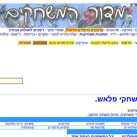
-
מוזיקה
-
סרטונים
-
סרטונים ויראליים
חדש!!!
,
שומרי מסך
-
רקעים לשולחן עבודה
.
טוני פלאש
-
רדיו
-
תמונות מצחיקות
-
שלח גלוייה לחבר
-
סקרים
-
בדיחות
-
ד"שים
-
טלוויז
י
-
חדשות
-
ניווט ודיווחי תנועה
-
אינדקס
,
יצירת פורום אישי
,
סטטוסים
,
תפזורות
,
חקי פלאש
.
חקים:
י משחקים
,
פורום משחקי מחשב
.
קייד ופעולה
חשיבה והיגיון
מירוצים
משחקי יריות ומלחמה
מולטורים
פלטפורמה
קלפים והימורים
נוסטלגיה
פופולרים
כל המשחקים בעמוד אחד