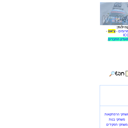
הילות:
ורומים
-
צ'אט
-
IC
ועדון החברים
.
שחקי הרפתקאות
משחקי בנות
משחקי תפקידים