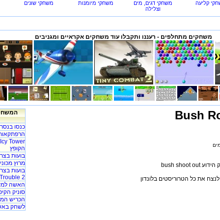
קי קליעה
משחקי דגים, מים
משחקי מיומנות
משחקי שונים
וצלילה
משחקים מתחלפים - רעננו ותקבלו עוד משחקים אקראיים ומגניבים
Bush R
המשחקי
כנסו בנסר
הרפתקאות 
הקופץ
בועות בצרו
מרוץ מכוניות - acer
bush shoot 
Trouble 2
 לנצח את כל הטרוריסטים בלונדון
האשה למע
סוניק הקיפ
הכריש המט
לשחק באש 