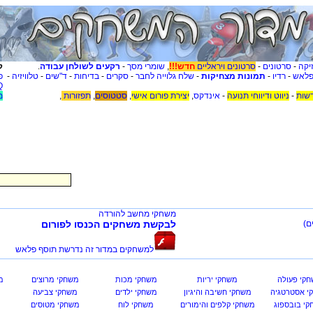
יקה
-
סרטונים
-
סרטונים ויראליים
חדש!!!
,
שומרי מסך
-
רקעים לשולחן עבודה
.
ק
פלאש
-
רדיו
-
תמונות מצחיקות
-
שלח גלוייה לחבר
-
סקרים
-
בדיחות
-
ד"שים
-
טלוויזיה
-
פ
Q
שות
-
ניווט ודיווחי תנועה
-
אינדקס
,
יצירת פורום אישי
,
סטטוסים
,
תפזורות
,
מ
משחקי מחשב להורדה
ם)
לבקשת משחקים הכנסו לפורום
למשחקים במדור זה נדרשת תוסף פלאש
קי פעולה
משחקי יריות
משחקי מכות
משחקי מרוצים
מ
י אסטרטגיה
משחקי חשיבה והיגיון
משחקי ילדים
משחקי צביעה
י בובספוג
משחקי קלפים והימורים
משחקי לוח
משחקי מטוסים