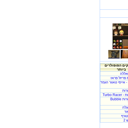
ם הפופולרים
ביותר
אללה
פריזל פראז
Icy Tower - אייסי טאוור הגמד
רות
Turbo R
בועות בצרורות Bubble
לה
וד
ורף
2