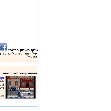
שתף משחק ברשת:
באימייל:
הוסיפו קישור לעמוד המשחק
age
לנצ
משח