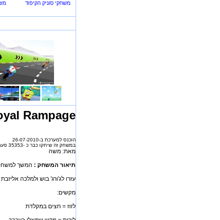
משחקי סוניק הקיפוד
משח
oyal Rampage
הוכנס למערכת ב-26-07-2010
במשחק זה שיחקו כבר כ -35353 פעמים
מאת: משה
תיאור המשחק :
המשך למשחק הידוע out
עזרו לג'ורג' בוש ולמלכה אליזבת
מקשים:
לזוז = חצים במקלדת