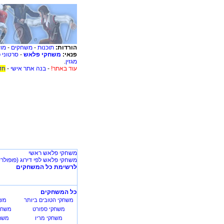
הורדות:
תוכנות
-
משחקים
-
מוז
פנאי:
משחקי פלאש
-
סרטוני 
מגזין
.
עוד באתר!
-
בנה אתר אישי
-
חד
משחקי פלאש ראשי
משחקי פלאש לפי דירוג (פופולרי
לרשימת כל המשחקים
כל המשחקים
משחקי הטובים ביותר
משח
משחקי ספורט
משחק
משחקי מריו
משחק