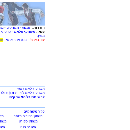
הורדות:
תוכנות
-
משחקים
-
מוז
פנאי:
משחקי פלאש
-
סרטוני 
מגזין
.
עוד באתר!
-
בנה אתר אישי
-
חד
משחקי פלאש ראשי
משחקי פלאש לפי דירוג (פופולרי
לרשימת כל המשחקים
כל המשחקים
משחקי הטובים ביותר
משח
משחקי ספורט
משחק
משחקי מריו
משחק