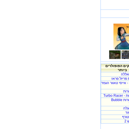
ם הפופולרים
ביותר
אללה
פריזל פראז
Icy Tower - אייסי טאוור הגמד
רות
Turbo R
בועות בצרורות Bubble
לה
וד
ורף
2