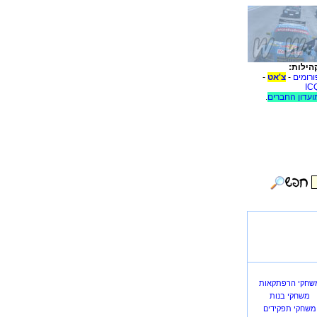
הילות:
ורומים
-
צ'אט
-
IC
ועדון החברים
.
שחקי הרפתקאות
משחקי בנות
משחקי תפקידים