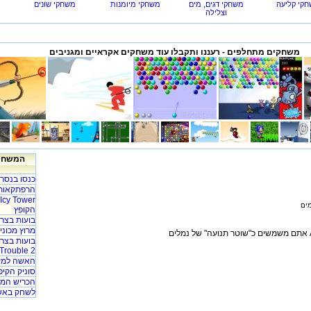
קי קליעה
משחקי דגים, מים
משחקי מיומנות
משחקי שונים
וצלילה
משחקים מתחלפים - רעננו ותקבלו עוד משחקים אקראיים ומגניבים
המשחקי
כנסו בנסר
הרפתקאות 
הקופץ
בועות בצרו
מרוץ מכוניות - acer
Trouble 2
האשה למע
סוניק הקיפ
הכריש המט
לשחק באש 