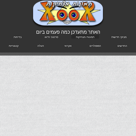
האתר מתעדכן כמה פעמים ביום
מבזקי חדשות
תמונות מצחיקות
סרטוני וידאו
בדיחות
החדשים
הפופולרים
אקראי
העלה
קטגוריות