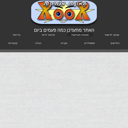
האתר מתעדכן כמה פעמים ביום
מבזקי חדשות
תמונות מצחיקות
סרטוני וידאו
בדיחות
החדשים
הפופולרים
אקראי
העלה
קטגוריות