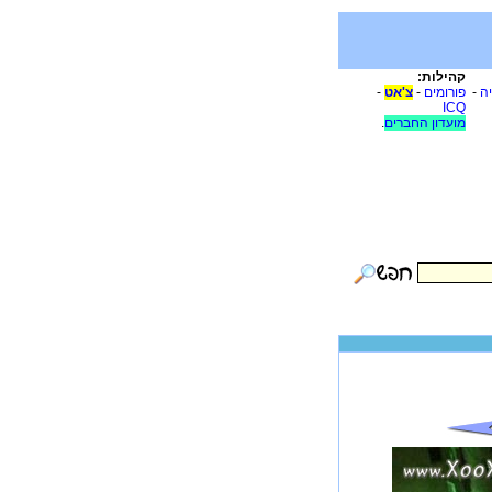
קהילות:
יה
-
פורומים
-
צ'אט
-
ICQ
מועדון החברים
.