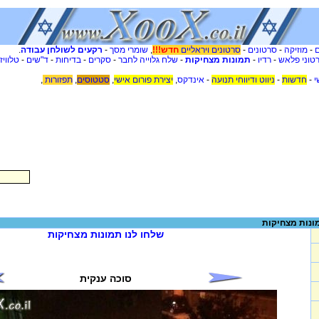
-
מוזיקה
-
סרטונים
-
סרטונים ויראליים
חדש!!!
,
שומרי מסך
-
רקעים לשולחן עבודה
.
טוני פלאש
-
רדיו
-
תמונות מצחיקות
-
שלח גלוייה לחבר
-
סקרים
-
בדיחות
-
ד"שים
-
טלוויז
י
-
חדשות
-
ניווט ודיווחי תנועה
-
אינדקס
,
יצירת פורום אישי
,
סטטוסים
,
תפזורות
,
ונות מצחיקות
שלחו לנו תמונות מצחיקות
סוכה ענקית