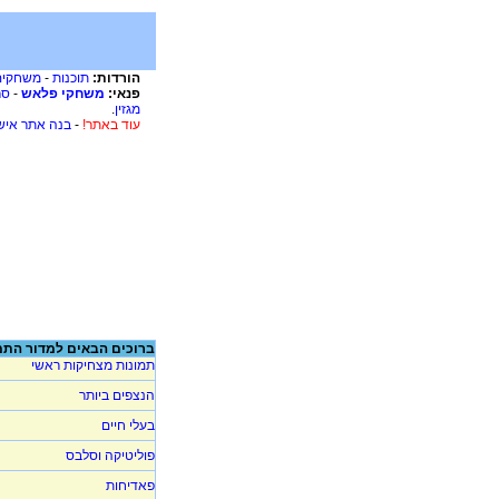
הורדות:
תוכנות
-
משחקים
פנאי:
משחקי פלאש
-
סר
מגזין
.
עוד באתר!
-
בנה אתר איש
ברוכים הבאים למדור התמ
תמונות מצחיקות ראשי
הנצפים ביותר
בעלי חיים
פוליטיקה וסלבס
פאדיחות