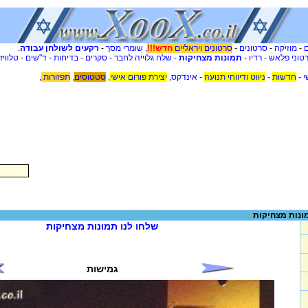
-
מוזיקה
-
סרטונים
-
סרטונים ויראליים
חדש!!!
,
שומרי מסך
-
רקעים לשולחן עבודה
.
טוני פלאש
-
רדיו
-
תמונות מצחיקות
-
שלח גלוייה לחבר
-
סקרים
-
בדיחות
-
ד"שים
-
טלוויז
י
-
חדשות
-
ניווט ודיווחי תנועה
-
אינדקס
,
יצירת פורום אישי
,
סטטוסים
,
תפזורות
,
ונות מצחיקות
שלחו לנו תמונות מצחיקות
גמישות