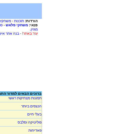
הורדות:
תוכנות
-
משחקים
פנאי:
משחקי פלאש
-
סר
מגזין
.
עוד באתר!
-
בנה אתר איש
ברוכים הבאים למדור התמ
תמונות מצחיקות ראשי
הנצפים ביותר
בעלי חיים
פוליטיקה וסלבס
פאדיחות