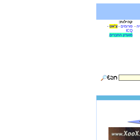
קהילות:
יה
-
פורומים
-
צ'אט
-
ICQ
מועדון החברים
.