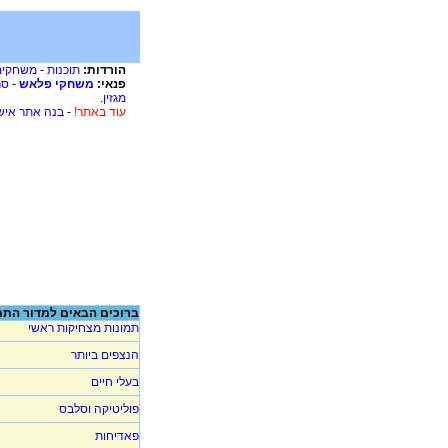
הורדות:
תוכנות
-
משחקים
פנאי:
משחקי פלאש
-
סר
מגזין
.
עוד באתר!
-
בנה אתר איש
ברוכים הבאים למדור התמ
תמונות מצחיקות ראשי
הנצפים ביותר
בעלי חיים
פוליטיקה וסלבס
פאדיחות