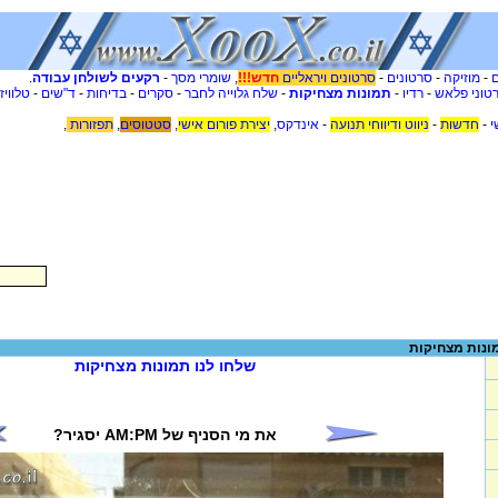
-
מוזיקה
-
סרטונים
-
סרטונים ויראליים
חדש!!!
,
שומרי מסך
-
רקעים לשולחן עבודה
.
טוני פלאש
-
רדיו
-
תמונות מצחיקות
-
שלח גלוייה לחבר
-
סקרים
-
בדיחות
-
ד"שים
-
טלוויז
י
-
חדשות
-
ניווט ודיווחי תנועה
-
אינדקס
,
יצירת פורום אישי
,
סטטוסים
,
תפזורות
,
ונות מצחיקות
שלחו לנו תמונות מצחיקות
את מי הסניף של AM:PM יסגיר?