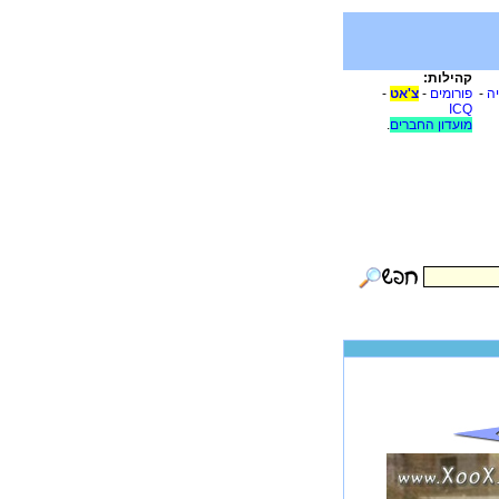
קהילות:
יה
-
פורומים
-
צ'אט
-
ICQ
מועדון החברים
.