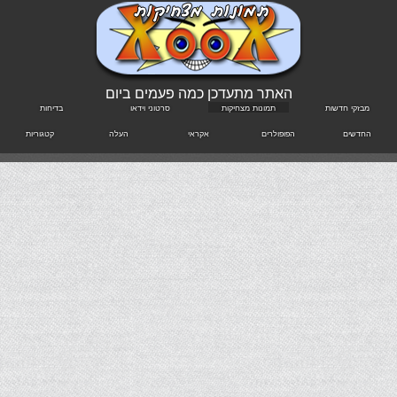
האתר מתעדכן כמה פעמים ביום
מבזקי חדשות
תמונות מצחיקות
סרטוני וידאו
בדיחות
החדשים
הפופולרים
אקראי
העלה
קטגוריות