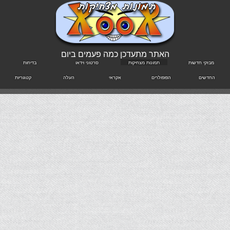
האתר מתעדכן כמה פעמים ביום
מבזקי חדשות
תמונות מצחיקות
סרטוני וידאו
בדיחות
החדשים
הפופולרים
אקראי
העלה
קטגוריות