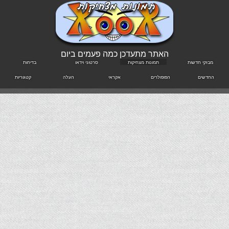
האתר מתעדכן כמה פעמים ביום
מבזקי חדשות
תמונות מצחיקות
סרטוני וידאו
בדיחות
החדשים
הפופולרים
אקראי
העלה
קטגוריות