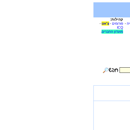
קהילות:
יה
-
פורומים
-
צ'אט
-
ICQ
מועדון החברים
.