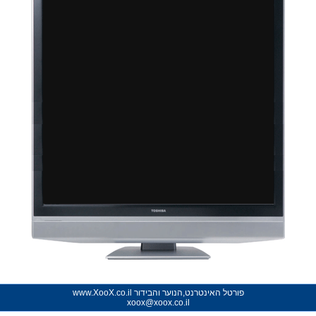
פורטל האינטרנט,הנוער והבידור www.XooX.co.il
xoox@xoox.co.il