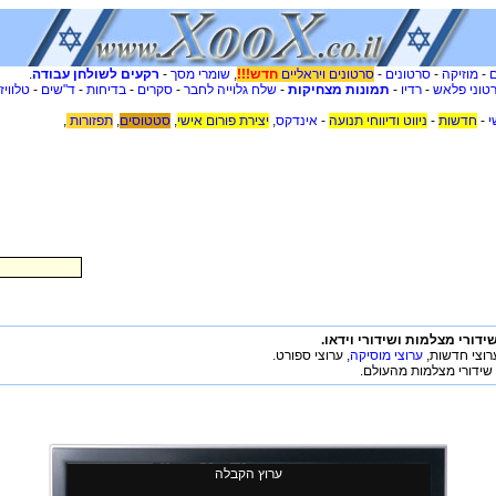
-
מוזיקה
-
סרטונים
-
סרטונים ויראליים
חדש!!!
,
שומרי מסך
-
רקעים לשולחן עבודה
.
טוני פלאש
-
רדיו
-
תמונות מצחיקות
-
שלח גלוייה לחבר
-
סקרים
-
בדיחות
-
ד"שים
-
טלוויז
י
-
חדשות
-
ניווט ודיווחי תנועה
-
אינדקס
,
יצירת פורום אישי
,
סטטוסים
,
תפזורות
,
שידורי מצלמות ושידורי וידאו.
ערוצי חדשות,
ערוצי מוסיקה
, ערוצי ספורט.
שידורי מצלמות מהעולם.
ערוץ הקבלה