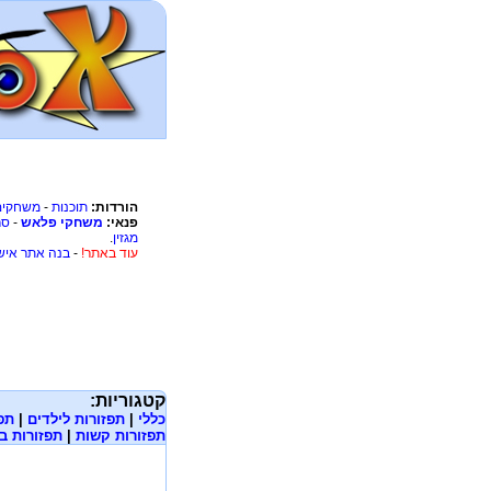
הורדות:
תוכנות
-
משחקים
פנאי:
משחקי פלאש
-
סר
מגזין
.
עוד באתר!
-
בנה אתר איש
קטגוריות:
כללי
|
תפזורות לילדים
|
תפז
תפזורות קשות
|
תפזורות בע