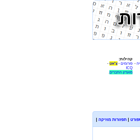
קהילות:
יה
-
פורומים
-
צ'אט
-
ICQ
מועדון החברים
.
פורט
|
תפזורות מוזיקה
|