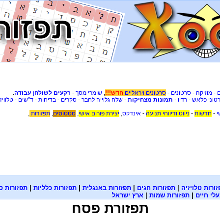
-
מוזיקה
-
סרטונים
-
סרטונים ויראליים
חדש!!!
,
שומרי מסך
-
רקעים לשולחן עבודה
.
טוני פלאש
-
רדיו
-
תמונות מצחיקות
-
שלח גלוייה לחבר
-
סקרים
-
בדיחות
-
ד"שים
-
טלוויז
י
-
חדשות
-
ניווט ודיווחי תנועה
-
אינדקס
,
יצירת פורום אישי
,
סטטוסים
,
תפזורות
,
ורות טלויזיה
|
תפזורות חגים
|
תפזורות באנגלית
|
תפזורות כלליות
|
תפזורות ס
לי חיים
|
תפזורות שמות
|
ארץ ישראל
תפזורת פסח