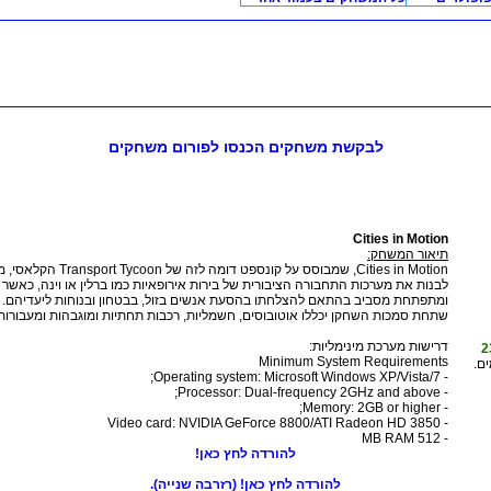
לבקשת משחקים הכנסו לפורום משחקים
Cities in Motion
תיאור המשחק:
Cities in Motion, שמבוסס על קונספט ד
לבנות את מערכות התחבורה הציבורית של בירות אירופאיות כמו ברלין או וינה, כאשר 
ומתפתחת מסביב בהתאם להצלחתו בהסעת אנשים בזול, בבטחון ובנוחות ליעדיהם.
שתחת סמכות השחקן יכללו אוטובוסים, חשמליות, רכבות תחתיות ומוגבהות ומעבורות
דרישות מערכת מינימליות:
2
Minimum System Requirements
ם.
- Operating system: Microsoft Windows XP/Vista/7;
- Processor: Dual-frequency 2GHz and above;
- Memory: 2GB or higher;
- Video card: NVIDIA GeForce 8800/ATI Radeon HD 3850
- 512 MB RAM
להורדה לחץ כאן!
להורדה לחץ כאן! (רזרבה שנייה).