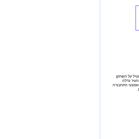
ומה לזה של Transport Tycoon הקלאסי, מטיל על השחקן
העיר גדלה
 אמצעי התחבורה
.