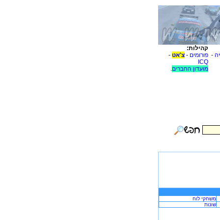
קהילות:
יה
-
פורומים
-
צ'אט
-
ICQ
מועדון החברים
.
משחקי לוח
שונות