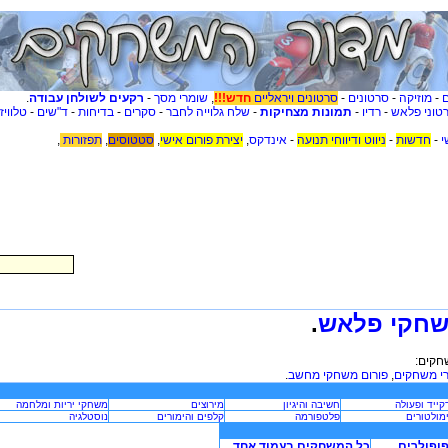
-
מוזיקה
-
סרטונים
-
סרטונים ויראליים
חדש!!!
,
שומרי מסך
-
רקעים לשולחן עבודה
.
טוני פלאש
-
רדיו
-
תמונות מצחיקות
-
שלח גלוייה לחבר
-
סקרים
-
בדיחות
-
ד"שים
-
טלוויז
י
-
חדשות
-
ניווט ודיווחי תנועה
-
אינדקס
,
יצירת פורום אישי
,
סטטוסים
,
תפזורות
,
חקי פלאש
.
חקים:
י משחקים
,
פורום משחקי מחשב
.
קייד ופעולה
חשיבה והיגיון
מירוצים
משחקי יריות ומלחמה
מולטורים
פלטפורמה
קלפים והימורים
נוסטלגיה
פופולרים
כל המשחקים בעמוד אחד