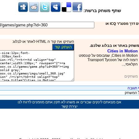
שתף משחק ברשת:
שילחו את המשחק לחברים דרך מסנג"ר ICQ או
העתיקו את קוד ה HTML לאתר או לבלוג:
משחק באתר או בבלוג שלכם.
Cities in Motion
Cities in Motion, שמבוסס על קונספט
דומה לזה של Transport Tycoon
הקלאסי,...
משחקים
 תגובה
על המשחק
אם מצאתם לינקים שבורים או משהו לא תקין אתם מוזמנים לדווח לנו
יצירת קשר