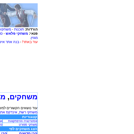
הורדות:
תוכנות
-
משחקים
פנאי:
משחקי פלאש
-
סר
מגזין
.
עוד באתר!
-
בנה אתר איש
משחקים
,
מש
עוד נושאים הקשורים למש
משחקי רשת
,
אינדקס אתר
קטגוריות
אסטרטגיה והרפתקאות
אר
משחקי ספורט
סי
הצג משחקים לפי
הכי חדשים
הכי 