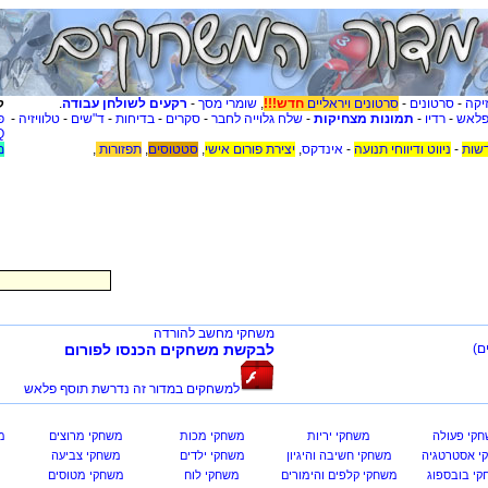
יקה
-
סרטונים
-
סרטונים ויראליים
חדש!!!
,
שומרי מסך
-
רקעים לשולחן עבודה
.
ק
פלאש
-
רדיו
-
תמונות מצחיקות
-
שלח גלוייה לחבר
-
סקרים
-
בדיחות
-
ד"שים
-
טלוויזיה
-
פ
Q
שות
-
ניווט ודיווחי תנועה
-
אינדקס
,
יצירת פורום אישי
,
סטטוסים
,
תפזורות
,
מ
משחקי מחשב להורדה
ם)
לבקשת משחקים הכנסו לפורום
למשחקים במדור זה נדרשת תוסף פלאש
קי פעולה
משחקי יריות
משחקי מכות
משחקי מרוצים
מ
י אסטרטגיה
משחקי חשיבה והיגיון
משחקי ילדים
משחקי צביעה
י בובספוג
משחקי קלפים והימורים
משחקי לוח
משחקי מטוסים