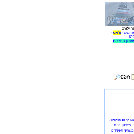
הילות:
ורומים
-
צ'אט
-
IC
ועדון החברים
.
שחקי הרפתקאות
משחקי בנות
משחקי תפקידים