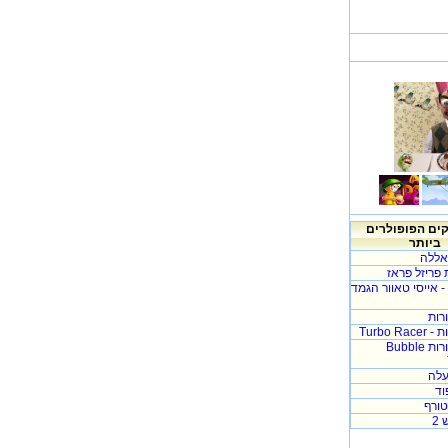
ם הפופולרים
ביותר
אללה
פריזל פראז
Icy Tower - אייסי טאוור הגמד
רות
Turbo R
בועות בצרורות Bubble
לה
וד
ורף
2