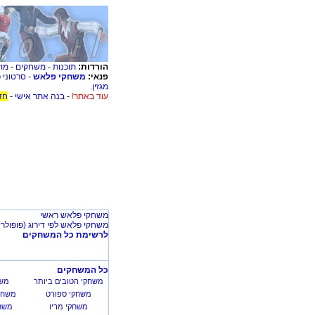
הורדות:
תוכנות
-
משחקים
-
מוז
פנאי:
משחקי פלאש
-
סרטוני 
מגזין
.
עוד באתר!
-
בנה אתר אישי
-
חד
משחקי פלאש ראשי
משחקי פלאש לפי דירוג (פופולרי
לרשימת כל המשחקים
כל המשחקים
משחקי הטובים ביותר
משח
משחקי ספורט
משחק
משחקי מריו
משחק