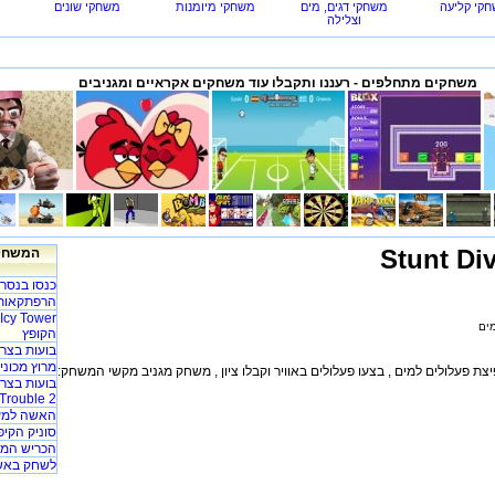
קי קליעה
משחקי דגים, מים
משחקי מיומנות
משחקי שונים
וצלילה
משחקים מתחלפים - רעננו ותקבלו עוד משחקים אקראיים ומגניבים
המשחקי
כנסו בנסר
הרפתקאות 
הקופץ
בועות בצרו
מרוץ מכוניות - acer
צת פעלולים למים , בצעו פעלולים באוויר וקבלו ציון , משחק מגניב מקשי המשחק:
Trouble 2
האשה למע
סוניק הקיפ
הכריש המט
לשחק באש 