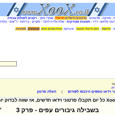
-
מוזיקה
-
סרטונים
-
סרטונים ויראליים
חדש!!!
,
שומרי מסך
-
רקעים לשולחן עבודה
.
טוני פלאש
-
רדיו
-
תמונות מצחיקות
-
שלח גלוייה לחבר
-
סקרים
-
בדיחות
-
ד"שים
-
טלוויז
י
-
חדשות
-
ניווט ודיווחי תנועה
-
אינדקס
,
יצירת פורום אישי
,
סטטוסים
,
תפזורות
,
ה:
או
.
 וידאו נוספים היכנסו לפורום
העלה סרטון
|
בשבילה גיבורים עפים - פרק 3
ע