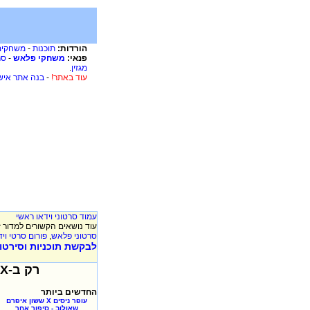
הורדות:
תוכנות
-
משחקים
פנאי:
משחקי פלאש
-
סר
מגזין
.
עוד באתר!
-
בנה אתר איש
עמוד סרטוני וידאו ראשי
עוד נושאים הקשורים למדור ז
סרטוני פלאש
,
פורום סרטי ויד
לבקשת תוכניות וסירטוני
רק ב-XooX כל יום תקבלו סרטוני וידאו חדשים, אז שווה לבדוק יום יום!!!
החדשים ביותר
עופר ניסים X ששון איפרם
שאולוב - סיפור אחר