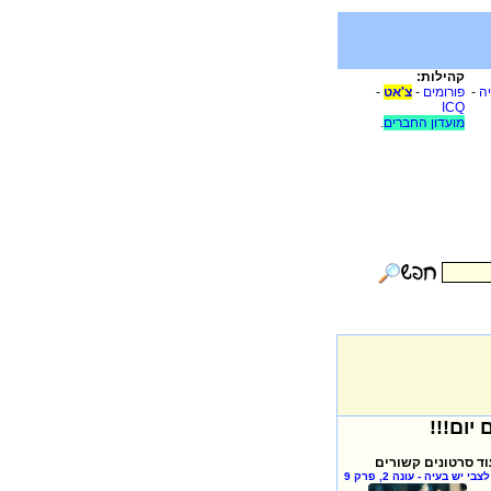
קהילות:
יה
-
פורומים
-
צ'אט
-
ICQ
מועדון החברים
.
וד סרטונים קשורים
לצבי יש בעיה - עונה 2, פרק 9