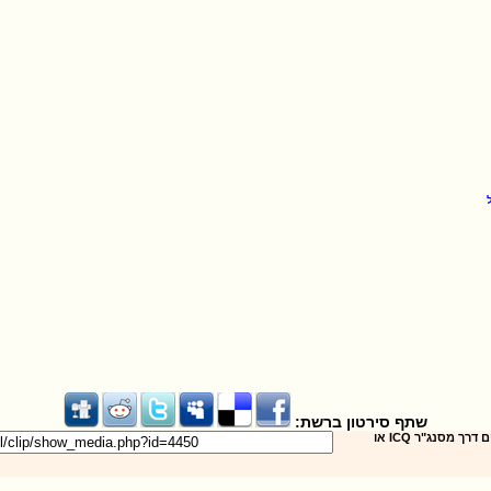
שתף סירטון ברשת:
שילחו את הסירטון לחברים דרך מסנג"ר ICQ או